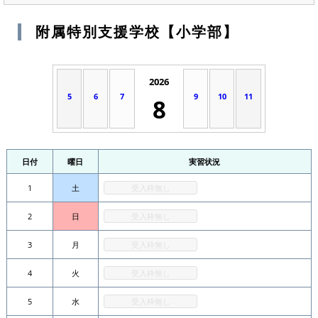
附属特別支援学校【小学部】
2026
5
6
7
9
10
11
8
日付
曜日
実習状況
1
土
受入枠無し
2
日
受入枠無し
3
月
受入枠無し
4
火
受入枠無し
5
水
受入枠無し