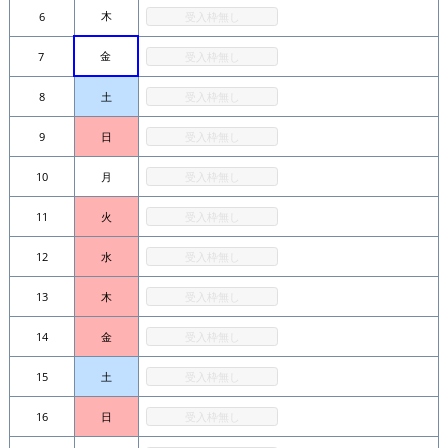
木
6
受入枠無し
金
7
受入枠無し
8
土
受入枠無し
9
日
受入枠無し
10
月
受入枠無し
11
火
受入枠無し
12
水
受入枠無し
13
木
受入枠無し
14
金
受入枠無し
15
土
受入枠無し
16
日
受入枠無し