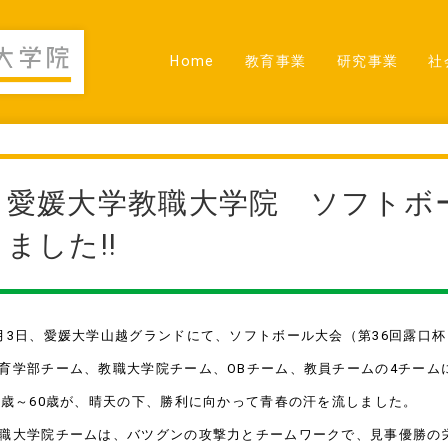
Home
教育事業
研究事業
社
愛媛大学教職大学院 ソフトボ
ました!!
月3日、愛媛大学山越グランドにて、ソフトボール大会（第36回露口
育学部チーム、教職大学院チーム、OBチーム、教員チームの4チーム
0歳～60歳が、晴天の下、勝利に向かって青春の汗を流しました。
職大学院チームは、バツグンの攻撃力とチームワークで、見事優勝の