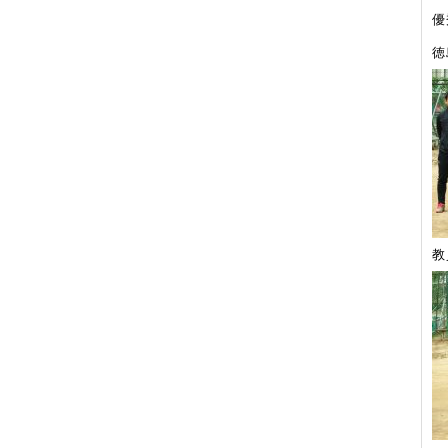
優
徳
教