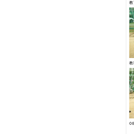
教
教
O