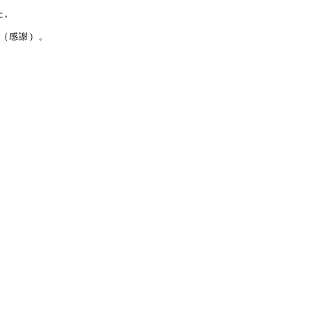
た。
た（感謝）。