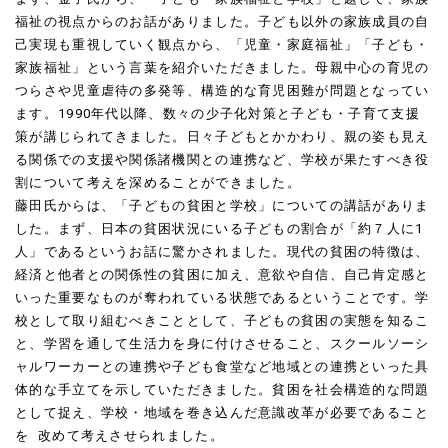
福祉の視点からのお話がありました。子ども以外の家族成員の自
己実現も重視していく観点から、「児童・家庭福祉」「子ども・
家族福祉」という言葉を紹介いただきました。母親中心の育児の
つらさや児童虐待の多発等、構造的な育児困難が問題となってい
ます。1990年代以降、数々の少子化対策と子ども・子育て支援
策が講じられてきました。日々子どもとかかわり、親の姿も見え
る関係での支援や関係諸機関との連携など、学校が果たすべき役
割について考えを深めることができました。
藤田氏からは、「子どもの貧困と学校」についての講話がありま
した。まず、日本の貧困状況にいる子どもの割合が「約７人に1
人」であるというお話に驚かされました。現代の貧困の特徴は、
経済と他者との関係性の貧困に加え、意欲や自信、自己肯定感と
いった重要なものが奪われている状態であるということです。学
校として取り組むべきこととして、子どもの貧困の実態を知るこ
と、学習を通して生活力を身に付けさせること、スクールソーシ
ャルワーカーとの連携や子ども食堂など地域との連携といった具
体的な手立てを示していただきました。貧困を社会構造的な問題
として捉え、学校・地域を巻き込んだ意識改革が必要であること
を 改めて考えさせられました。