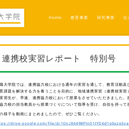
Home
教育事業
研究事業
社
連携校実習レポート 特別号
職大学院では、連携協力校における通年の実習を通して、教育活動及
育課題を解決する力を養うことを目的に、地域連携実習（連携校実習
実習生が、早速、連携協力校において授業をさせていただきました。
協力校の担当教員から授業づくりについて指導を受け、自信を持って
の様子を動画にまとめましたので、ぜひご覧ください。
tps://drive.google.com/file/d/1OnJX649BPtnO1tYD6d1s0uzs3o