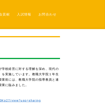
会貢献
入試情報
お問合わせ
び学校経営に対する理解を深め、現代の
）を実施しています。教職大学院１年生
授業前には、教職大学院の指導教員と連
授業に臨みました。
a0Kp27/view?usp=sharing