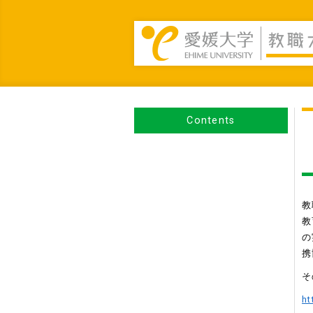
Contents
教
教
の
携
そ
ht