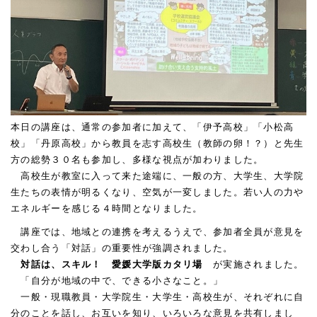
本日の講座は、通常の参加者に加えて、「伊予高校」「小松高
校」「丹原高校」から教員を志す高校生（教師の卵！？）と先生
方の総勢３０名も参加し、多様な視点が加わりました。
高校生が教室に入って来た途端に、一般の方、大学生、大学院
生たちの表情が明るくなり、空気が一変しました。若い人の力や
エネルギーを感じる４時間となりました。
講座では、地域との連携を考えるうえで、参加者全員が意見を
交わし合う「対話」の重要性が強調されました。
対話
は、
スキル
！ 愛媛大学版カタリ場
が実施されました。
「自分が地域の中で、できる小さなこと。」
一般・現職教員・大学院生・大学生・高校生が、それぞれに自
分のことを話し、お互いを知り、いろいろな意見を共有しまし