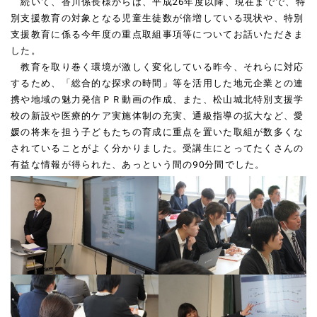
続いて、香川係長様からは、平成26年度以降、現在までで、特
別支援教育の対象となる児童生徒数が倍増している現状や、特別
支援教育に係る今年度の重点取組事項等についてお話いただきま
した。
教育を取り巻く環境が激しく変化している昨今、それらに対応
するため、「総合的な探求の時間」等を活用した地元企業との連
携や地域の魅力発信ＰＲ動画の作成、また、松山城北特別支援学
校の新設や医療的ケア実施体制の充実、通級指導の拡大など、愛
媛の将来を担う子どもたちの育成に重点を置いた取組が数多くな
されていることがよく分かりました。受講生にとってたくさんの
有益な情報が得られた、あっという間の90分間でした。