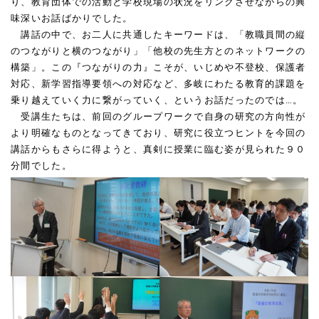
り、教育団体での活動と学校現場の状況をリンクさせながらの興
味深いお話ばかりでした。
講話の中で、お二人に共通したキーワードは、「教職員間の縦
のつながりと横のつながり」「他校の先生方とのネットワークの
構築」。この『つながりの力』こそが、いじめや不登校、保護者
対応、新学習指導要領への対応など、多岐にわたる教育的課題を
乗り越えていく力に繋がっていく、というお話だったのでは…。
受講生たちは、前回のグループワークで自身の研究の方向性が
より明確なものとなってきており、研究に役立つヒントを今回の
講話からもさらに得ようと、真剣に授業に臨む姿が見られた９０
分間でした。