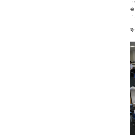
・
会
・
自
等
さ