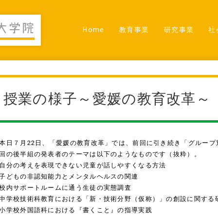
Home
教育事業
研究事業
社
授業の様子～愛媛の教育改革～
日７月22日、「愛媛の教育改革」では、前回に引き続き「グループ
回の後半組の発表者のテーマは以下のようなものです（抜粋）。
自分の考えを表現できない児童が話しやすくなる方法
子どもの非認知能力とメンタルヘルスの関連
校内サポートルームに通う生徒の実態調査
中学校技術科教育における「新・技術分野（仮称）」の創設に関する
小学校外国語科における『書くこと』の指導実践