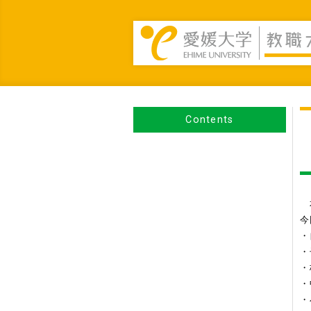
Contents
本
今
・
・
・
・
・