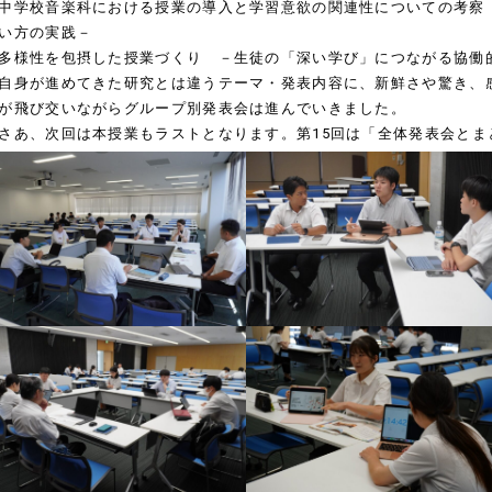
中学校音楽科における授業の導入と学習意欲の関連性についての考察
い方の実践－
多様性を包摂した授業づくり －生徒の「深い学び」につながる協働
身が進めてきた研究とは違うテーマ・発表内容に、新鮮さや驚き、
が飛び交いながらグループ別発表会は進んでいきました。
あ、次回は本授業もラストとなります。第15回は「全体発表会とま