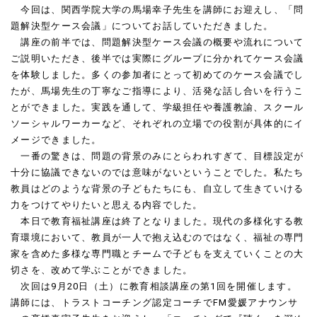
今回は、関西学院大学の馬場幸子先生を講師にお迎えし、「問
題解決型ケース会議」についてお話していただきました。
講座の前半では、問題解決型ケース会議の概要や流れについて
ご説明いただき、後半では実際にグループに分かれてケース会議
を体験しました。多くの参加者にとって初めてのケース会議でし
たが、馬場先生の丁寧なご指導により、活発な話し合いを行うこ
とができました。実践を通して、学級担任や養護教諭、スクール
ソーシャルワーカーなど、それぞれの立場での役割が具体的にイ
メージできました。
一番の驚きは、問題の背景のみにとらわれすぎて、目標設定が
十分に協議できないのでは意味がないということでした。私たち
教員はどのような背景の子どもたちにも、自立して生きていける
力をつけてやりたいと思える内容でした。
本日で教育福祉講座は終了となりました。現代の多様化する教
育環境において、教員が一人で抱え込むのではなく、福祉の専門
家を含めた多様な専門職とチームで子どもを支えていくことの大
切さを、改めて学ぶことができました。
次回は
9
月
20
日（土）に教育相談講座の第
1
回を開催します。
講師には、トラストコーチング認定コーチで
FM
愛媛アナウンサ