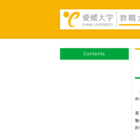
Contents
今
外
「
育
勉
向
こ