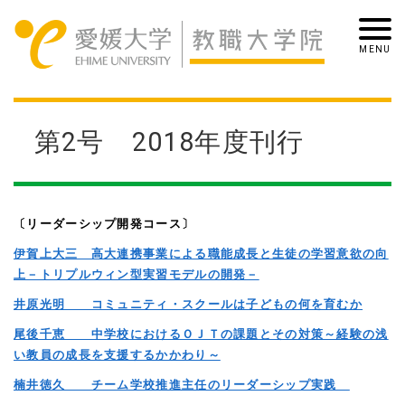
第2号 2018年度刊行
〔リーダーシップ開発コース〕
伊賀上大三 高大連携事業による職能成長と生徒の学習意欲の向
上－トリプルウィン型実習モデルの開発－
井原光明 コミュニティ・スクールは子どもの何を育むか
尾後千恵 中学校におけるＯＪＴの課題とその対策～経験の浅
い教員の成長を支援するかかわり～
楠井徳久 チーム学校推進主任のリーダーシップ実践