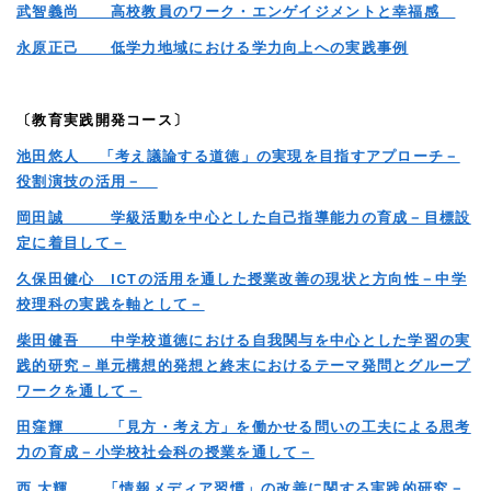
武智義尚 高校教員のワーク・エンゲイジメントと幸福感
永原正己 低学力地域における学力向上への実践事例
〔教育実践開発コース〕
池田悠人 「考え議論する道徳」の実現を目指すアプローチ－
役割演技の活用－
岡田誠 学級活動を中心とした自己指導能力の育成－目標設
定に着目して－
久保田健心 ICTの活用を通した授業改善の現状と方向性－中学
校理科の実践を軸として－
柴田健吾 中学校道徳における自我関与を中心とした学習の実
践的研究－単元構想的発想と終末におけるテーマ発問とグループ
ワークを通して－
田窪輝 「見方・考え方」を働かせる問いの工夫による思考
力の育成－小学校社会科の授業を通して－
西 大輝 「情報メディア習慣」の改善に関する実践的研究－