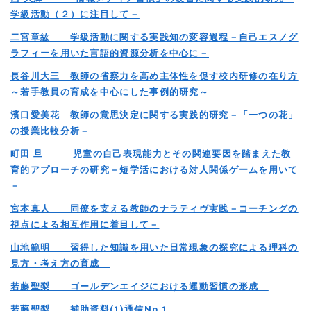
学級活動（２）に注目して－
二宮章紘 学級活動に関する実践知の変容過程－自己エスノグ
ラフィーを用いた言語的資源分析を中心に－
長谷川大三 教師の省察力を高め主体性を促す校内研修の在り方
～若手教員の育成を中心にした事例的研究～
濱口愛美花 教師の意思決定に関する実践的研究－「一つの花」
の授業比較分析－
町田 旦 児童の自己表現能力とその関連要因を踏まえた教
育的アプローチの研究－短学活における対人関係ゲームを用いて
－
宮本真人 同僚を支える教師のナラティヴ実践－コーチングの
視点による相互作用に着目して－
山地範明 習得した知識を用いた日常現象の探究による理科の
見方・考え方の育成
若藤聖梨 ゴールデンエイジにおける運動習慣の形成
若藤聖梨 補助資料(1)通信No.1