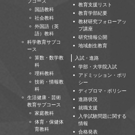
ブコース
教育支援リスト
国語教科
教育学部紀要
社会教科
教材研究フォローアッ
外国語（英
プ講座
語）教科
研究情報公開
科学教育サブコ
地域創生教育
ース
算数・数学教
入試・進路
科
学部・大学院入試
理科教科
アドミッション・ポリ
技術・情報教
シー
科
ディプロマ・ポリシー
生活健康・芸術
進路状況
教育サブコース
就職支援
家庭教科
入学試験問題に関する
体育・保健体
情報
育教科
合格発表