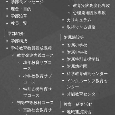
学部長メッセージ
教育実践高度化専攻
理念・目的
心理発達臨床専攻
学部沿革
カリキュラム
教員一覧
取得できる資格
学部紹介
附属施設等
学部構成
附属小学校
学校教育教員養成課程
附属中学校
教育発達実践コース
附属特別支援学校
幼年教育サブコ
附属幼稚園
ース
科学教育研究センター
小学校教育サブ
インクルーシブ教育セ
コース
ンター
特別支援教育サ
才能教育センター
ブコース
初等中等教科コース
教育・研究活動
言語社会教育サ
地域連携実習