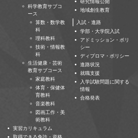
研究情報公開
科学教育サブコ
地域創生教育
ース
算数・数学教
入試・進路
科
学部・大学院入試
理科教科
アドミッション・ポリ
技術・情報教
シー
科
ディプロマ・ポリシー
生活健康・芸術
進路状況
教育サブコース
就職支援
家庭教科
入学試験問題に関する
体育・保健体
情報
育教科
合格発表
音楽教科
図画工作・美
術教科
実習カリキュラム
取得できる免許・資格