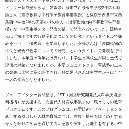
阪教育大学・天王寺キャンパスで開催されました。本学ジュニア
ドクター育成塾からは、愛媛県西条市立西条東中学校2年の延時
護さん（指導教員は中村依子教育学部教授）と愛媛県西条市立西
条西中学校2年の安藤ゆりのさん（指導教員は向平和教育学部教
授）が「中高生ポスター発表の部」で発表を行いました。延時さ
んは「海ホタルの行動変化についての研究」というタイトルで発
表を行い、「優秀賞」を受賞しました。安藤さんは「多肉植物の
生長と光合成色素についての研究」というタイトルで発表を行い
ました。本年度は例年とは異なり、中学生と高校生が同じ土俵で
評価の対象となりましたが、本学ジュニアドクター育成塾の二人
の発表は非常に高く評価され、特に延時さんは中学生からはただ
一人の受賞となりました。
ジュニアドクター育成塾は、JST（国立研究開発法人科学技術振
興機構）が支援する「次世代人材育成事業」の一環としての教育
プログラムです。このプログラムは、科学技術イノベーションを
牽引する傑出した人材の育成に向け、理数・情報をはじめとする
様々な分野の学習を通じて高い意欲や突出した能力を有する小中