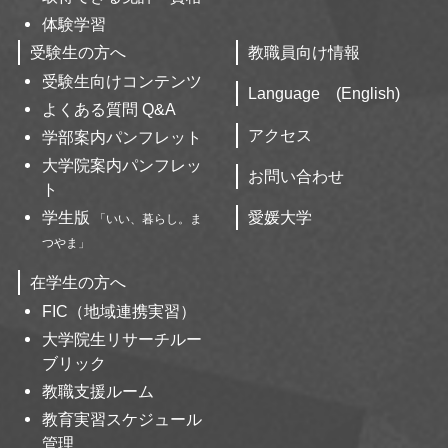
体験学習
受験生の方へ
教職員向け情報
受験生向けコンテンツ
Language (English)
よくある質問 Q&A
アクセス
学部案内パンフレット
大学院案内パンフレッ
お問い合わせ
ト
愛媛大学
学生版
「いい、暮らし。ま
つやま」
在学生の方へ
FIC（地域連携実習）
大学院生リサーチルー
ブリック
教職支援ルーム
教育実習スケジュール
管理