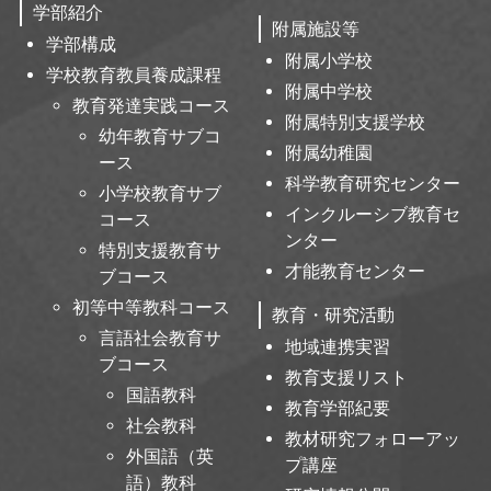
学部紹介
附属施設等
学部構成
附属小学校
学校教育教員養成課程
附属中学校
教育発達実践コース
附属特別支援学校
幼年教育サブコ
附属幼稚園
ース
科学教育研究センター
小学校教育サブ
インクルーシブ教育セ
コース
ンター
特別支援教育サ
才能教育センター
ブコース
初等中等教科コース
教育・研究活動
言語社会教育サ
地域連携実習
ブコース
教育支援リスト
国語教科
教育学部紀要
社会教科
教材研究フォローアッ
外国語（英
プ講座
語）教科